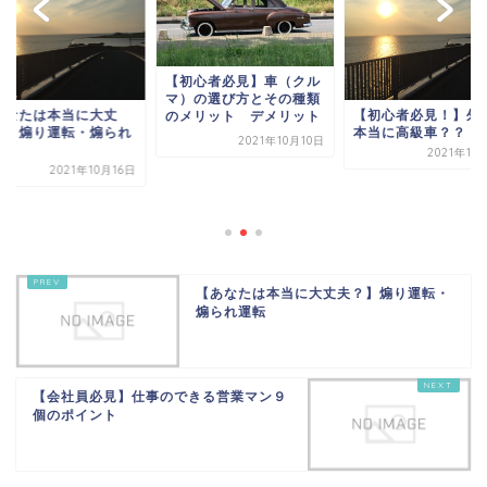
【初心者必見】車（クル
マ）の選び方とその種類
あなたは本当に大丈
【初心者必見！】外
のメリット デメリット
？】煽り運転・煽られ
本当に高級車？？
2021年10月10日
転
2021年10
2021年10月16日
【あなたは本当に大丈夫？】煽り運転・
煽られ運転
【会社員必見】仕事のできる営業マン９
個のポイント