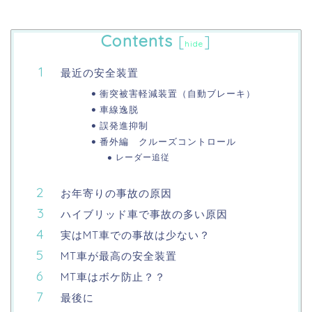
Contents
[
]
hide
最近の安全装置
衝突被害軽減装置（自動ブレーキ）
車線逸脱
誤発進抑制
番外編 クルーズコントロール
レーダー追従
お年寄りの事故の原因
ハイブリッド車で事故の多い原因
実はMT車での事故は少ない？
MT車が最高の安全装置
MT車はボケ防止？？
最後に